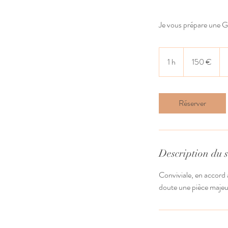
Je vous prépare une G
150
euros
1 h
1
150 €
Réserver
Description du s
Conviviale, en accord 
doute une pièce majeur