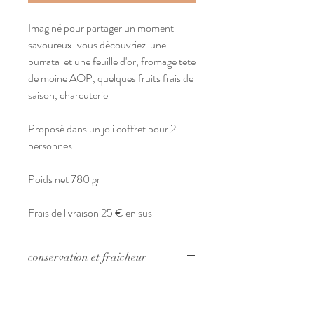
Imaginé pour partager un moment
savoureux. vous découvriez une
burrata et une feuille d'or, fromage tete
de moine AOP, quelques fruits frais de
saison, charcuterie
Proposé dans un joli coffret pour 2
personnes
Poids net 780 gr
Frais de livraison 25 € en sus
conservation et fraicheur
Nous offrons une garantie de fraicheur
Prix
jusqu'à la remise du plateau et des boxes.
Les plateaux doivent être maintenus au